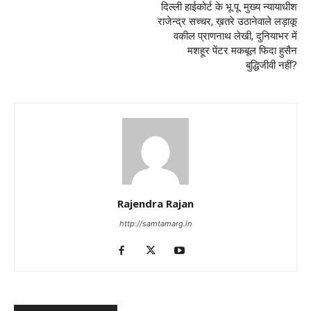
दिल्‍ली हाईकोर्ट के भू.पू. मुख्‍य न्‍यायाधीश
राजेन्‍द्र सच्‍चर, ख़तरे उठानेवाले लड़ाकू
वकील प्राणनाथ लेखी, दुनियाभर में
मशहूर पेंटर मकबूल फिदा हुसैन
बुद्धिजीवी नहीं?
Rajendra Rajan
http://samtamarg.in