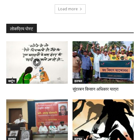
Load more
लोकप्रिय पोस्ट
कार्टून
हलचल
सुंदरबन किसान अधिकार यात्रा
हलचल
हलचल