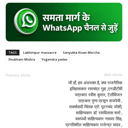
TAGS
Lakhimpur massacre
Sanyukta Kisan Morcha
Shubham Mishra
Yogendra yadav
Next article
Previous article
जी हाँ, हम अंधभक्‍त है, क्‍या राजनैतिक
इतिहासकार रामचंद्र गुहा ,एनडीटीवी
पत्रकार रवीश कुमार, टेलीविजन
पत्रकार पुण्‍य प्रसून वाजपेयी ,
मार्क्‍सवादी चिंतक प्रो. पूरनचंद जोशी,
साहित्‍यकार डॉ. रामविलास शर्मा ,
वामपंथी साहित्‍यकार नामवर सिंह,
प्रगतिशील साहित्‍यकार राजेन्‍द्र यादव ,