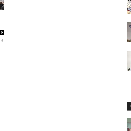
0
ाले