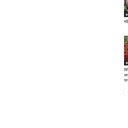
ह
मह
ह
वि
आई
प्र