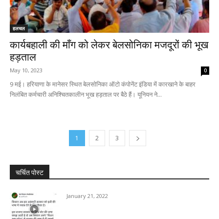
हलचल
कार्यबहाली की माँग को लेकर बेलसोनिका मजदूरों की भूख
हड़ताल
May 10, 2023
0
9 मई। हरियाणा के मानेसर स्थित बेलसोनिका ऑटो कंपोनेंट इंडिया में कारखाने के बाहर
निलंबित कर्मचारी अनिश्चितकालीन भूख हड़ताल पर बैठे हैं। यूनियन ने...
1
2
3
चर्चित पोस्ट
January 21, 2022