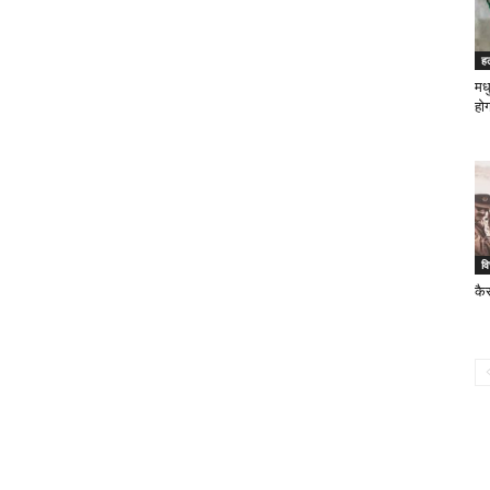
ह
मधु
होग
वि
कैस