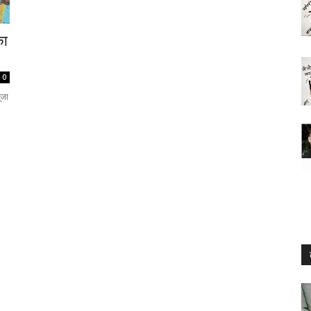
का
0
ूजा