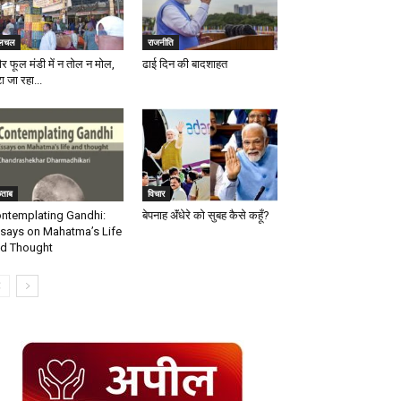
लचल
राजनीति
ौर फूल मंडी में न तोल न मोल,
ढाई दिन की बादशाहत
ा जा रहा...
िताब
विचार
ntemplating Gandhi:
बेपनाह ॲंधेरे को सुबह कैसे कहूँ?
says on Mahatma’s Life
d Thought