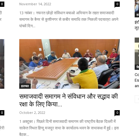
November 14, 2022
0
0
दी
13 नवंबर। नफरत छोड़ो संविधान बचाओ अभियान के तहत समाजवादी
ह
र
समागम के बैनर से कुशीनगर से कबीर समाधि तक निकली पदयात्रा अपने
इंद
पांचवें दिन...
लूट
क
Co
Es
an
हलचल
समाजवादी समागम ने संविधान और सद्भाव की
रक्षा के लिए किया...
October 2, 2022
0
0
ि
1 अक्टूबर। पिछले दिनों समाजवादी समागम की राष्ट्रीय बैठक दिल्ली में
रेरी
साकेत स्थित हिन्दू मजदूर सभा के कार्यालय-भवन के सभाकक्ष में हुई। इस
बैठक...