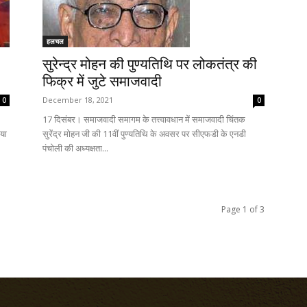
हलचल
सुरेन्द्र मोहन की पुण्यतिथि पर लोकतंत्र की
फिक्र में जुटे समाजवादी
December 18, 2021
0
0
17 दिसंबर। समाजवादी समागम के तत्त्वावधान में समाजवादी चिंतक
या
सुरेंद्र मोहन जी की 11वीं पुण्यतिथि के अवसर पर सीएफडी के एनडी
पंचोली की अध्यक्षता...
Page 1 of 3