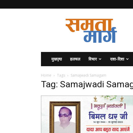
समता
मार्ग
मुखपृष्ठ
हलचल
विचार
दशा-दिशा
Home
Tags
Samajwadi Samagam
Tag: Samajwadi Sama