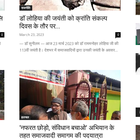
राजनीति
लि
डॉ लोहिया की जयंती को क्रांति संकल्प
दिवस के तौर पर...
March 23, 2023
0
0
ी
— डॉ सुनीलम — आज 23 मार्च 2023 को डॉ राममनोहर लोहिया जी की
113वीं जयंती है। देशभर में समाजवादियों द्वारा उनकी जयंती के अवसर...
हलचल
‘नफरत छोड़ो, संविधान बचाओ’ अभियान के
तहत समाजवादी समागम की पदयात्रा