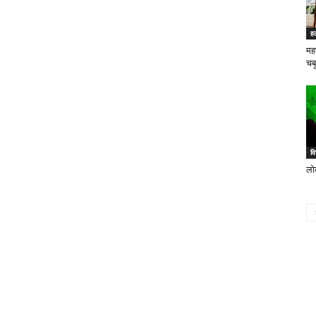
ह
महर
चब
वि
लो