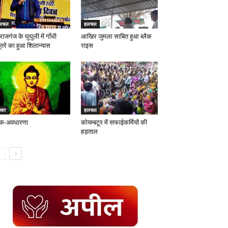
लचल
हलचल
ाजगंज के घुघुली में गाँधी
आखिर जुमला साबित हुआ ब्लैक
ूतरे का हुआ शिलान्यास
राइस
चार
हलचल
क-अवधारणा
कोयम्बटूर में सफाईकर्मियों की
हड़ताल