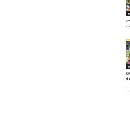
ह
उत्
सक
ह
हस
मे