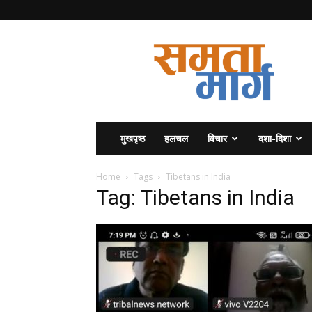
समता
मार्ग
मुखपृष्ठ
हलचल
विचार
दशा-दिशा
Home
Tags
Tibetans in India
Tag: Tibetans in India