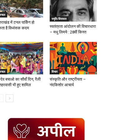
लचल
स्मृति/विरासत
तराखंड में टनल पार्किंग हो
स्वतंत्रता आंदोलन की विचारधारा
ता है विध्वंसक कदम
– मधु लिमये : 28वीं किस्त
लचल
विचार
देव बचाओ का सौवॉं दिन, रैली
संस्कृति और राष्ट्रीयता –
ं शहरवासी भी हुए शामिल
नंदकिशोर आचार्य