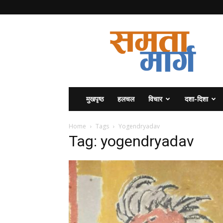
समता
मार्ग
मुखपृष्ठ
हलचल
विचार
दशा-दिशा
Home
Tags
Yogendryadav
Tag: yogendryadav