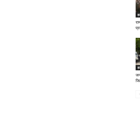
ह
रा
प्
ह
जन
जि