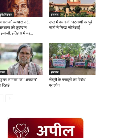
मृति/विरासत
हलचल
ासत को व्यापार! पार्टी,
उप्र में दमन की घटनाओं पर पूर्व
चारधारा को कूड़ेदान
जजों ने लिखा सीजेआई...
वालों, इतिहास में यह...
लचल
हलचल
रफुल्ल सामंतरा का ‘अपहरण’
सेंचुरी के मजदूरों का विरोध
 रिहाई
प्रदर्शन