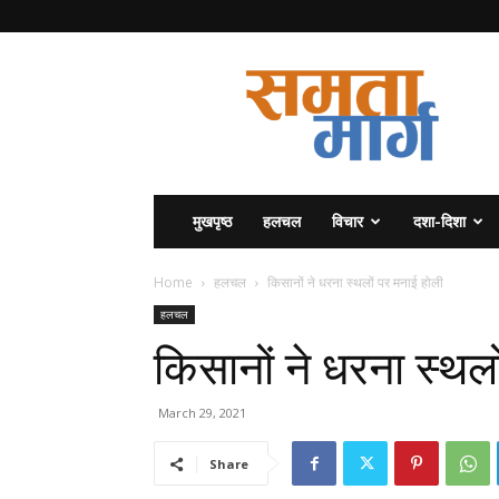
समता
मार्ग
मुखपृष्ठ
हलचल
विचार
दशा-दिशा
Home
हलचल
किसानों ने धरना स्थलों पर मनाई होली
हलचल
किसानों ने धरना स्थल
March 29, 2021
Share