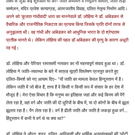
लक्ष्य से जुडी कई शुरुआतें भी कीं– जाति अध्ययन व निर्मूलन समिति, जाति तोड़ो
सम्मेलन, मंदिर प्रवेश सत्याग्रह, अंतरजातीय विवाह, दलित नेतृत्व निर्माण आदि।
अपने को ‘कुजात गांधीवादी’ धारा का माननेवाले डॉ. लोहिया ने डॉ. आंबेडकर से
वैचारिक और राजनीतिक निकटता का प्रयास किया जिसके प्रति दोनों तरफ से
अनुकूलता थी। वह गांधी और आंबेडकर को आधुनिक भारत के दो श्रेष्ठतम
प्रतीक मानते थे। लेकिन लोहिया की पहल डॉ आंबेडकर की मृत्यु के कारण अधूरी
रह गई।
डॉ. लोहिया और पेरियार रामासामी नायकर का भी महत्त्वपूर्ण संवाद हुआ था। डॉ.
लोहिया ने जाति-व्यवस्था के बारे में सत्रह सूत्री विश्लेषण प्रस्तुत करते हुए
दलित-विमर्श को नए आयाम दिए– “यों जाति का मामला केवल हिन्दुस्तान में है।
लेकिन जाति में जो बीज हैं, तत्त्व हैं वे किसी न किसी रूप में संसार के हर देश में
मौजूद हैं। मेरा ऐसा विचार है कि मनुष्य का इतिहास जहां और कई किस्म की पेंगें
लेता रहा है, वहां वर्ग और जाति की दो धुरियों के बीच में, या दो कोनों के बीच में झूला
झूलता रहा है। पेंग लेता रहा है। वर्ग है ढीली जाति और जाति है जकड़ा हुआ वर्ग…
हिंदुस्तान में कभी ये वर्ग थे या क्या था?”
डॉ. लोहिया ने औरत, शूद्र, दलित, आदिवासी और धार्मिक अल्पसंख्यकों की ‘छोटी