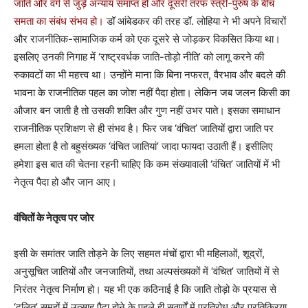
जाति और वर्ग से जुड़े अन्याय समाप्त हों और दूसरी तरफ स्त्री-पुरुष के बीच
समता का संबंध संभव हो।
डॉ आंबेडकर की तरह डॉ. लोहिया ने भी अपने विचारों
और राजनीतिक-सामाजिक कर्म को एक दूसरे से जोड़कर विकसित किया था।
इसलिए उनकी निगाह में ‘राष्ट्रवर्धक जाति-तोड़ो नीति’ को लागू करने की
रुकावटों का भी महत्त्व था। उन्होंने माना कि बिना नफरत, वैरभाव और बदले की
भावना के राजनीतिक पहल का जोश नहीं पैदा होता। लेकिन जब जलन किसी का
औजार बन जाती है तो उसकी शक्ति और गुण नहीं उभर पाते। इसका समाधान
राजनीतिक प्रशिक्षण से ही संभव है। फिर जब ‘वंचित’ जातियों द्वारा जाति पर
हमला होता है तो बहुसंख्यक ‘वंचित जातियां’ जादा फायदा उठाती हैं। इसीलिए
हमेशा इस बात की चेतना रहनी चाहिए कि कम संख्यावाली ‘वंचित’ जातियों में भी
नेतृत्व पैदा हो और जान आए।
वंचितों के नेतृत्व पर जोर
इसी के समांतर जाति तोड़ने के लिए सहमत मंचों द्वारा भी महिलाओं, शूद्रों,
अनुसूचित जातियों और जनजातियों, तथा अल्पसंख्यकों में ‘वंचित’ जातियों में से
निरंतर नेतृत्व निर्माण हो। यह भी एक कठिनाई है कि जाति तोड़ो के प्रयास से
‘दलित’ समूहों में उत्साह पैदा होने के पहले ही सवर्णों में प्रतिरोध और प्रतिक्रिया