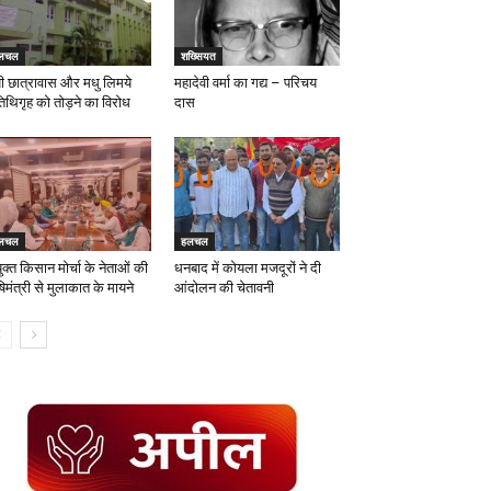
लचल
शख्सियत
पी छात्रावास और मधु लिमये
महादेवी वर्मा का गद्य – परिचय
िथिगृह को तोड़ने का विरोध
दास
लचल
हलचल
ुक्त किसान मोर्चा के नेताओं की
धनबाद में कोयला मजदूरों ने दी
िमंत्री से मुलाकात के मायने
आंदोलन की चेतावनी