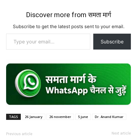
Discover more from समता मार्ग
Subscribe to get the latest posts sent to your email.
Type your email…
Subscribe
TAGS
26 January
26 november
5 june
Dr. Anand Kumar
Next article
Previous article