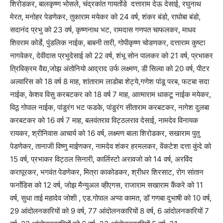
शिरोडकर, बालकृष्ण भोसले, चंद्रकांत गायतोंडे दत्ताराम देऊ देसाई, रघुनाथ
मेरत, मनोहर पेडणेकर, तुकाराम मयेकर को 24 वर्ष, शंकर बंडो, राघोबा बंडो,
सदानंद प्रभु को 23 वर्ष, कृष्णनाथ भट, रामदास गणपत चाफलकर, माधव
शिवराम कोर्डे, पुंडलिक नाईक, बाबनी तारी, गोपीकृष्ण चोडणकर, दत्ताराम कुष्टा
नागवेकर, देवीदास प्रभुदेसाई को 22 वर्ष, शंभू सोन पालकर को 21 वर्ष, प्रभाकर
त्रिविक्रम वैद्य,जोझ अंतोनियो आद्राद उर्फ लक्ष्मण, डी सिल्वा को 20 वर्ष, पीटर
अल्वारिस को 18 वर्ष 8 माह, शांताराम लाडोबा शेट्ये,गणेश पांडू परब, फटबा सदा
नाईक, केशव विसु करबटकर को 18 वर्ष 7 माह, आत्माराम धाकटू नाईक मयेकर,
विठू गोपाल नाईक, पांडुरंग भट फडके, पांडुरंग सीताराम करबटकर, नागेश दुलबा
करबटकर को 16 वर्ष 7 माह, बलवंतराव विट्ठलराव देसाई, नामदेव विनायक
रायकर, श्रीनिवास आचार्य को 16 वर्ष, लक्ष्मण बाला शिरोडकर, सखाराम पुतु
पेडणेकर, तानाजी विष्णु माईणकर, नामदेव शंकर हरमलकर, वेंकटेश दत्ता कुंदे को
15 वर्ष, प्रभाकर विट्ठल सिनारी, कार्लिस्टो अरावजो को 14 वर्ष, अरविंद
करापूरकर, भगवंत पेडणेकर, मित्रा काकोडकर, श्रीधर शिरसाट, रोग सांतान
फर्नांडिस को 12 वर्ष, जोझ मैन्युअल व्हीएगस, राजाराम सखाराम कैंकरे को 11
वर्ष, सुधा ताई महादेव जोशी , एड.गोपाल अप्पा कामत, डॉ गणबा दुभाषी को 10 वर्ष,
29 आंदोलनकारियों को 9 वर्ष, 77 आंदोलनकारियों 8 वर्ष, 6 आंदोलनकारियों 7