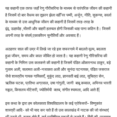
यह कहानी एक तरफ जहाँ रेणु गौरीसरिया के माध्यम से पारंपरिक जीवन की कहानी
है जिसमें दो बार वैधव्य का तूफ़ान झेला वहीँ पर पम्मी, अर्जुन, नीति, सुकन्या, कार्ला
के माध्यम से उस आधुनिक जीवन की कहानी है जिसमें तरह-तरह के
द्वंद्व, ऊहापोह ,भीतरी और बाहरी हलचल होगी जिसकी थाह पाना कठिन है। जिसमें
अपनी तरह के संघर्ष,एकाकीपन चुनौतियाँ और अवसाद हैं।
अठहत्तर साल की उम्र में लिखे जा रहे इस सफरनामे में बदलते मूल्य, बदलता
हुआ जीवन, समय और काल जीवित हो जाता है। यह कहानी रेणु गौरिसरिया की
कहानी के निमित्त उस कलकत्ते की कहानी है जिसमें पंडित ओंकारनाथ ठाकुर, बड़े
गुलाम अली, सलामत अली-नजाकत अली और सुनंदा पटनायक, पंडित जसराज
जैसे शास्त्रीय गायक गायिकाएँ, मुकुंद लाठ, ज्ञानवती बाई लाठ, सुचित्रा सेन,
ऋतिक घटक, प्रतिभा अग्रवाल, उषा गांगुली, जानी बाबू कव्वाल, अभिनव भारती
स्कूल, किसलय मोंटेसरी, ज्योतिर्मयी क्लब, संगीत श्यामला, आदि आते हैं|
इस कथा के द्वारा हम कोलकाता विश्वविद्यालय के कई प्रोफेसरों– विष्णुकांत
शास्त्री आदि- को भी याद कर पाते हैं तो उस कालखंड में नाटक की जो संस्थाएं
थीं उनसे भी रूबरू होते हैं, कई प्रतिष्ठित स्कूलों से जुड़ते हैं। हिंदी की प्रख्यात