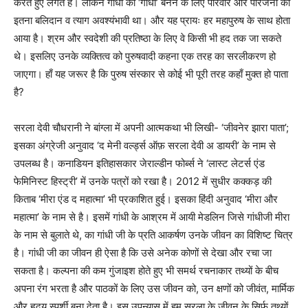
करते हुए लगते हैं। लेकिन गांधी को ‘गांधी’ बनने के लिए परिवार और परिजनों का
इतना बलिदान व त्याग अवश्यंभावी था। और यह प्रायः हर महापुरुष के साथ होता
आया है। श्रम और स्वदेशी की प्रतिष्ठा के लिए वे किसी भी हद तक जा सकते
थे। इसलिए उनके व्यक्तित्व को पुरुषवादी कहना एक तरह का सरलीकरण हो
जाएगा। हाँ यह जरूर है कि पुरुष संस्कार से कोई भी पूरी तरह कहाँ मुक्त हो पाता
है?
सरला देवी चौधरानी ने बांग्ला में अपनी आत्मकथा भी लिखी- ‘जीवनेर झारा पाता’;
इसका अंग्रेजी अनुवाद ‘द मेनी वर्ल्ड्स ऑफ़ सरला देवी अ डायरी’ के नाम से
उपलब्‍ध है। कनाडियन इतिहासकार जेराल्डीन फोर्ब्स ने ‘लास्ट लेटर्स एंड
फेमिनिस्ट हिस्ट्री’ में उनके पत्रों को रखा है। 2012 में सुधीर कक्कड़ की
किताब ‘मीरा एंड द महात्मा’ भी प्रकाशित हुई। इसका हिंदी अनुवाद ‘मीरा और
महात्मा’ के नाम से है। इसमें गांधी के आश्रम में आयी मेडलिन जिसे गांधीजी मीरा
के नाम से बुलाते थे, का गांधी जी के प्रति आकर्षण उनके जीवन का विशिष्ट चित्र
है। गांधी जी का जीवन ही ऐसा है कि उसे अनेक कोणों से देखा और रचा जा
सकता है। कल्पना की कम गुंजाइश होते हुए भी समर्थ रचनाकार तथ्यों के बीच
अपना रंग भरता है और पाठकों के लिए उस जीवन को, उन क्षणों को जीवंत, मार्मिक
और हृदय स्पर्शी बना देता है। इस उपन्यास में हम सरला के जीवन के सिर्फ तथ्यों