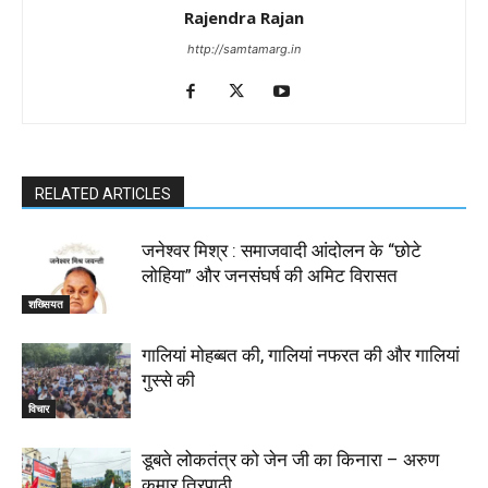
Rajendra Rajan
http://samtamarg.in
RELATED ARTICLES
जनेश्वर मिश्र : समाजवादी आंदोलन के “छोटे
लोहिया” और जनसंघर्ष की अमिट विरासत
शख्सियत
गालियां मोहब्बत की, गालियां नफरत की और गालियां
गुस्से की
विचार
डूबते लोकतंत्र को जेन जी का किनारा – अरुण
कुमार त्रिपाठी