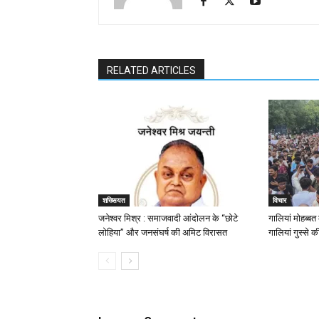
RELATED ARTICLES
शख्सियत
विचार
जनेश्वर मिश्र : समाजवादी आंदोलन के “छोटे
गालियां मोहब्ब
लोहिया” और जनसंघर्ष की अमिट विरासत
गालियां गुस्से क