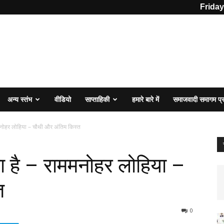
Friday
अन्य स्तंभ
वीडियो
साप्ताहिकी
हमारे बारे में
समाजवादी समागम प
ममनोहर लोहिया – चौथी और अंतिम किस्त
ा है – राममनोहर लोहिया –
त
0