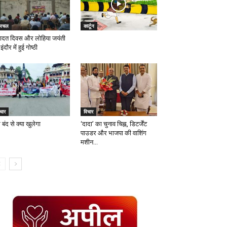
लचल
कार्टून
ादत दिवस और लोहिया जयंती
इंदौर में हुई गोष्ठी
चार
विचार
बंद से क्या खुलेगा
‘दादा’ का चुनाव चिह्न, डिटर्जेंट
पाउडर और भाजपा की वाशिंग
मशीन...