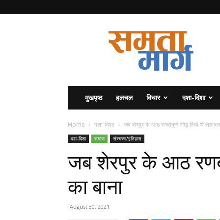
समता
मार्ग
मुखपृष्ठ
हलचल
विचार
दशा-दिशा
Home
दशा-दिशा
जब शेरपुर के आठ रणबांकुरे ओढ़ लिये थे शहाद
दशा-दिशा
समाज
संस्मरण/इतिहास
जब शेरपुर के आठ रणबा
का बाना
August 30, 2021