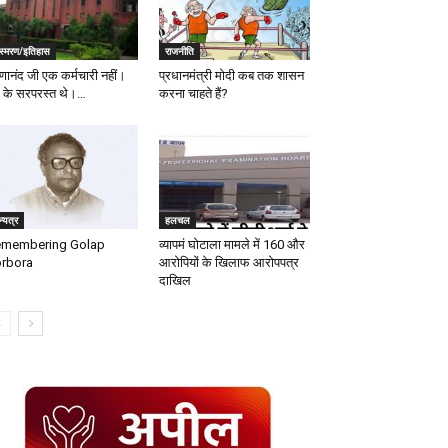
ंस्मरण/इतिहास
राजनीति
्णानंद जी एक कर्मचारी नहीं।
प्रधानमंत्री मोदी कब तक शासन
 के सरपरस्त थे।…
करना चाहते हैं?
्यत्र
हलचल
membering Golap
व्यापमं घोटाला मामले में 160 और
orbora
आरोपियों के खिलाफ आरोपपत्र
दाखिल