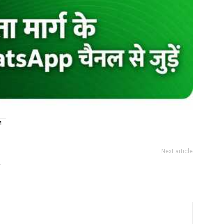
M
Next article
–