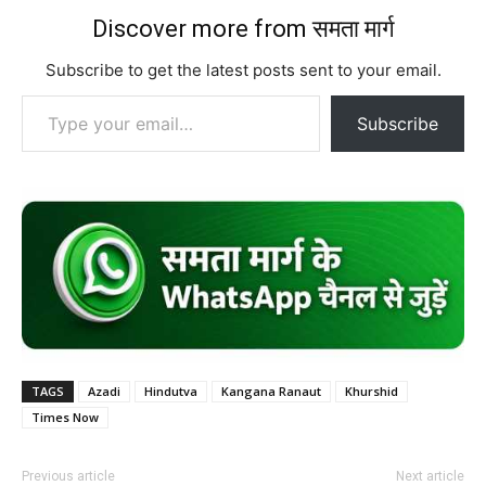
Discover more from समता मार्ग
Subscribe to get the latest posts sent to your email.
Type your email…
Subscribe
TAGS
Azadi
Hindutva
Kangana Ranaut
Khurshid
Times Now
Previous article
Next article