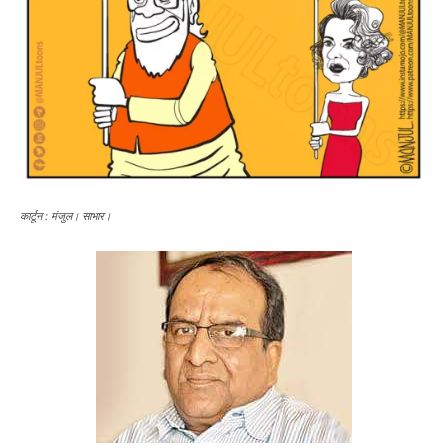
कार्टून : मंजुल। साभार।