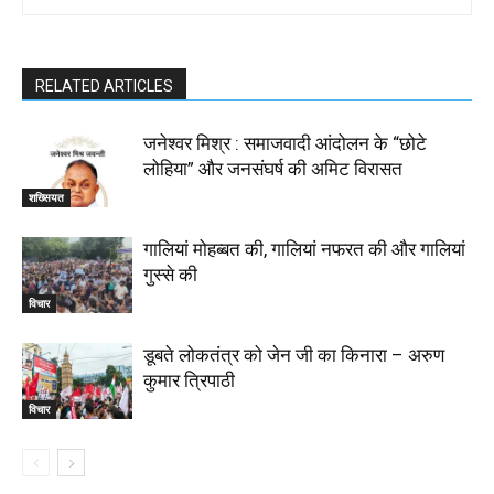
RELATED ARTICLES
जनेश्वर मिश्र : समाजवादी आंदोलन के “छोटे
लोहिया” और जनसंघर्ष की अमिट विरासत
शख्सियत
गालियां मोहब्बत की, गालियां नफरत की और गालियां
गुस्से की
विचार
डूबते लोकतंत्र को जेन जी का किनारा – अरुण
कुमार त्रिपाठी
विचार