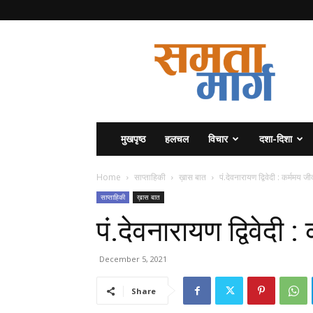
समता
मार्ग
मुखपृष्ठ
हलचल
विचार
दशा-दिशा
Home
साप्ताहिकी
ख़ास बात
पं.देवनारायण द्विवेदी : कर्ममय
साप्ताहिकी
ख़ास बात
पं.देवनारायण द्विवेदी
December 5, 2021
Share