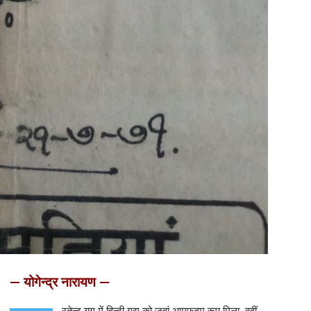
— योगेन्द्र नारायण —
रतेन्दु युग में हिन्दी गद्य को जहां आमफहम रूप मिला, वहीं