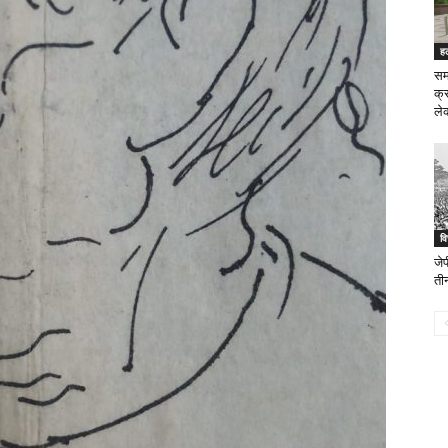
ह
सम
क्
ले
वि
जे
ती