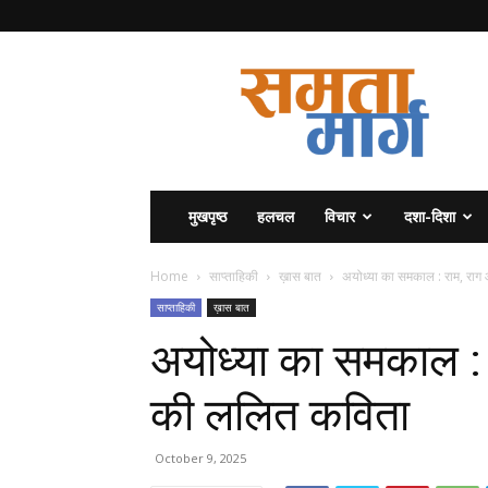
समता
मार्ग
मुखपृष्ठ
हलचल
विचार
दशा-दिशा
Home
साप्ताहिकी
ख़ास बात
अयोध्या का समकाल : राम, राग
साप्ताहिकी
ख़ास बात
अयोध्या का समकाल : 
की ललित कविता
October 9, 2025