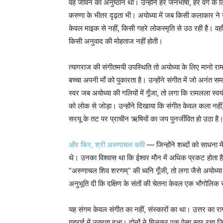
वह जीवन का अनुष्ठान था। उन्होंने हर जनभाषा, हर वर्ग के 
करुणा के भीतर दृढ़ता भी। अयोध्या में जब किसी कलाकार ने
केवल माइक से नहीं, किसी गहरे लोकस्मृति से उठ रही है। वह
किसी अनुवाद की मोहताज नहीं होती।
त्यागराज की संगीतमयी उपस्थिति तो अयोध्या के लिए मानो राम
बच्चा अपनी माँ को पुकारता है। उन्होंने संगीत में जो अनंत स
स्वर जब अयोध्या की गलियों में गूँजा, तो लगा कि रामलला स्वयं
को लोक से जोड़ा। उन्होंने दिखाया कि संगीत केवल कला नह
सरयू के तट पर प्राचीन ऋषियों का जप पुनर्जीवित हो उठा है
और फिर, श्री अरुणाचल कवि
— जिन्होंने शब्दों को साधना म
थे। उनका विश्वास था कि ईश्वर मौन में अधिक प्रकट होता 
“अरुणाचल शिव शरणम्” की ध्वनि गूँजी, तो लगा जैसे अयोध्या क
अनुभूति दी कि दक्षिण के संतों की चेतना केवल एक भौगोलिक सीम
यह संगम केवल संगीत का नहीं, संस्कारों का था। उत्तर का रा
गहराई में उतरता हुआ। दोनों ने मिलकर एक ऐसा स्वर रचा जि