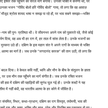
लिए ईश्वर तक पहुँचने का सरल मार्ग बनाया। उनकी भक्ति में करुणा थी, पर
 उनका भजन “गोविंद बोलो हरि गोविंद बोलो” गाया, तो लगा कि वह आवाज़
ाँ मौजूद श्रोता शायद भाषा न समझ पा रहे हों, पर भाव सबने समझा—भक्ति
-नाम की पुनः प्रतिष्ठा थी। वे जीवनभर अपने राम को पुकारते रहे, जैसे कोई
मर्पण दिया, वह अब भी हर राग में, हर ताल में सांस लेता है। उनके भजनों का
 मुस्करा उठे हों। दक्षिण के इस महान संत ने अपने रागों के माध्यम से भक्ति
ीं, आत्मा का मार्ग है। जब उनके “जगदानंद कारक” की तान उठी, तो लगा कि
।
ें बदल दिया। वे केवल कवि नहीं, ध्वनि और मौन के बीच के संतुलन के ज्ञाता
है, पर उस मौन तक पहुँचने का मार्ग संगीत है। जब उनके रचित भजन
ी हवा में दक्षिण की पहाड़ियों की सुगंध घुल गई हो। उनके शब्दों ने यह
ा में नहीं बंधी, वह भारतीय आत्मा के हर कोने में जीवित है।
ग संयमित, स्थिर, कथा-प्रधान; दक्षिण का राग विस्तृत, तपोमयी, भाव की
समें राम और कृष्ण, भक्ति और ज्ञान, प्रेम और विरक्ति सब एकाकार हो गए।