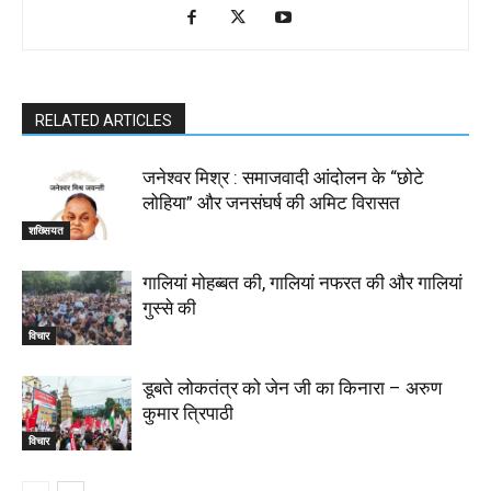
RELATED ARTICLES
जनेश्वर मिश्र : समाजवादी आंदोलन के “छोटे
लोहिया” और जनसंघर्ष की अमिट विरासत
शख्सियत
गालियां मोहब्बत की, गालियां नफरत की और गालियां
गुस्से की
विचार
डूबते लोकतंत्र को जेन जी का किनारा – अरुण
कुमार त्रिपाठी
विचार