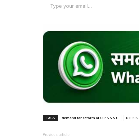
TAGS
demand for reform of U.P.S.S.S.C.
U.P.S.S.
Previous article