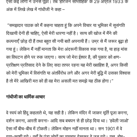
ऐसा कई लोगों ने उनसे पूछा। तब
‘
हरिजन साप्ताहिक
’
के 29 अप्रैल 1933 के
अंक में लिखे लेख में गांधीजी ने कहा –
“
समझदार पाठक को मैं कहना चाहता हूं कि अपने विचार या भूमिका में सुसंगति
दिखायी देनी ही चाहिए, ऐसी मेरी धारणा नहीं है। सत्य की खोज में मैंने की
कल्पनाएँ छोड़ दी हैं तथा बहुत सी नयी बातें अपनायी हैं। उम्र से मैं जरूर बूढ़ा हो
गया हूं। लेकिन मैं नहीं मानता कि मेरा अंदरूनी विकास रुक गया है, या हाड़ मांस
का विघटन होने पर रुक जाएगा। सत्य जो मेरा ईश्वर है, की पुकार को क्षण-
प्रतिक्षण प्रतिसाद देने के लिए सदा तत्पर रहना यह मेरी ख्वाहिश है, अगर किसी
को मेरी भूमिका में विसंगति या अंतर्विरोध लगे और अगर मेरी बुद्धि में उसका विश्वास
है तो मेरे आखिरी मत को ही वह मेरा असली मत समझे यह ठीक होगा।
”
गांधीजी का
धार्मिक आचार
वे स्वयं को हिंदू कहलाते थे, यह सही है। लेकिन मंदिर में जाकर मूर्ति पूजा करना,
दर्शन करना, आरती करना- आदि सब बचपन से ही छोड़ दिया था।
‘
हवेली जाओ
’
ऐसा माँ बीच-बीच में टोकती। लेकिन मोहन नहीं मानता था। सन 1901 में वे
गया-काशी गये। वहाँ के पंडा लोगों का व्यवहार देखकर वे ऊब गये। यज्ञ, होम-