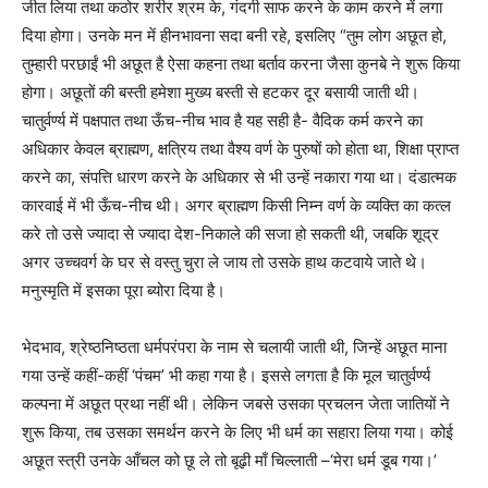
जीत लिया तथा कठोर शरीर श्रम के, गंदगी साफ करने के काम करने में लगा
दिया होगा। उनके मन में हीनभावना सदा बनी रहे, इसलिए
“
तुम लोग अछूत हो,
तुम्हारी परछाईं भी अछूत है ऐसा कहना तथा बर्ताव करना जैसा कुनबे ने शुरू किया
होगा। अछूतों की बस्ती हमेशा मुख्य बस्ती से हटकर दूर बसायी जाती थी।
चातुर्वर्ण्य में पक्षपात तथा ऊँच-नीच भाव है यह सही है- वैदिक कर्म करने का
अधिकार केवल ब्राह्मण, क्षत्रिय तथा वैश्य वर्ण के पुरुषों को होता था, शिक्षा प्राप्त
करने का, संपत्ति धारण करने के अधिकार से भी उन्हें नकारा गया था। दंडात्मक
कारवाई में भी ऊँच-नीच थी। अगर ब्राह्मण किसी निम्न वर्ण के व्यक्ति का कत्ल
करे तो उसे ज्यादा से ज्यादा देश-निकाले की सजा हो सकती थी, जबकि शूद्र
अगर उच्चवर्ग के घर से वस्तु चुरा ले जाय तो उसके हाथ कटवाये जाते थे।
मनुस्मृति में इसका पूरा ब्योरा दिया है।
भेदभाव, श्रेष्ठनिष्ठता धर्मपरंपरा के नाम से चलायी जाती थी, जिन्हें अछूत माना
गया उन्हें कहीं-कहीं
‘
पंचम
’
भी कहा गया है। इससे लगता है कि मूल चातुर्वर्ण्य
कल्पना में अछूत प्रथा नहीं थी। लेकिन जबसे उसका प्रचलन जेता जातियों ने
शुरू किया, तब उसका समर्थन करने के लिए भी धर्म का सहारा लिया गया। कोई
अछूत स्त्री उनके आँचल को छू ले तो बूढ़ी माँ चिल्लाती –
‘
मेरा धर्म डूब गया।
’