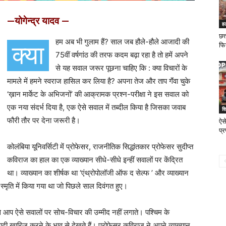
—योगेन्द्र यादव —
ह
छत्
हम अब भी गुलाम हैं? साल जब हौले-हौले आजादी की
क्या
फि
75वीं वर्षगांठ की तरफ कदम बढ़ा रहा है तो हमें अपने
से यह सवाल जरूर पूछना चाहिए कि : क्या विचारों के
मामले में हमने स्वराज हासिल कर लिया है? अपना तेज और ताप गॅंवा चुके
‘ख़ान मार्केट के अभिजनों’ की आक्रामक प्रश्न-परीक्षा ने इस सवाल को
एक नया संदर्भ दिया है, एक ऐसे सवाल में तब्दील किया है जिसका जवाब
शिक
फौरी तौर पर देना जरूरी है।
ऐसे
प्
कोलंबिया यूनिवर्सिटी में प्रोफेसर, राजनीतिक सिद्धांतकार प्रोफेसर सुदीप्त
कविराज का हाल का एक व्याख्यान सीधे-सीधे इन्हीं सवालों पर केंद्रित
था। व्याख्यान का शीर्षक था ‘एंथ्रोपोलॉजी ऑफ द सेल्फ ’ और व्याख्यान
्मृति में किया गया था जो पिछले साल दिवंगत हुए।
 से आप ऐसे सवालों पर सोच-विचार की उम्मीद नहीं लगाते। पश्चिम के
वादी खारिज करने के भाव से देखते हैं। प्रोफेसर कविराज ने अपने व्याख्यान