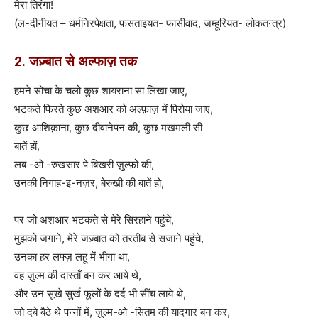
मेरा तिरंगा!
(ल-दीनीयत – धर्मनिरपेक्षता, फसताइयत- फासीवाद, जम्हूरियत- लोकतन्त्र)
2. जज़्बात से अल्फाज़ तक
हमने सोचा के चलो कुछ शायराना सा लिखा जाए,
भटकते फिरते कुछ अशआर को अल्फ़ाज़ में पिरोया जाए,
कुछ आशिक़ाना, कुछ दीवानेपन की, कुछ मखमली सी
बातें हों,
लब -ओ -रुखसार पे बिखरी ज़ुल्फ़ों की,
उनकी निगाह-इ-नज़र, बेरुखी की बातें हो,
पर जो अशआर भटकते से मेरे सिरहाने पहुंचे,
मुझको जगाने, मेरे जज़्बात को तरतीब से सजाने पहुंचे,
उनका हर लफ्ज़ लहू में भीगा था,
वह ज़ुल्म की दास्ताँ बन कर आये थे,
और उन सूखे सुर्ख फूलों के दर्द भी सींच लाये थे,
जो दबे बैठे थे पन्नों में, ज़ुल्म-ओ -सितम की यादगार बन कर,