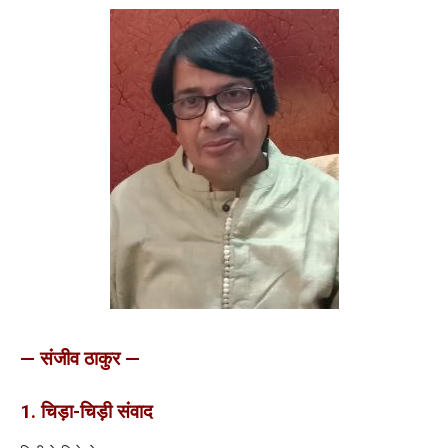
— संजीव ठाकुर —
1. चिड़ा-चिड़ी संवाद