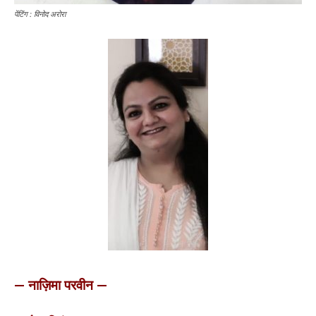
पेंटिंग : विनोद अरोरा
— नाज़िमा परवीन —