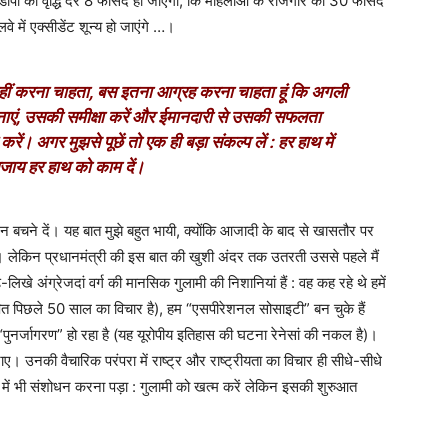
ीडीपी की वृद्धि दर 8 फीसद हो जाएगी, कि महिलाओं के रोजगार को 30 फीसद
लवे में एक्सीडेंट शून्य हो जाएंगे …।
ंदा नहीं करना चाहता, बस इतना आग्रह करना चाहता हूं कि अगली
नाएं, उसकी समीक्षा करें और ईमानदारी से उसकी सफलता
। अगर मुझसे पूछें तो एक ही बड़ा संकल्प लें : हर हाथ में
बजाय हर हाथ को काम दें।
 न बचने दें। यह बात मुझे बहुत भायी, क्योंकि आजादी के बाद से खासतौर पर
ी है। लेकिन प्रधानमंत्री की इस बात की खुशी अंदर तक उतरती उससे पहले मैं
े-लिखे अंग्रेजदां वर्ग की मानसिक गुलामी की निशानियां हैं : वह कह रहे थे हमें
पित पिछले 50 साल का विचार है), हम “एसपीरेशनल सोसाइटी” बन चुके हैं
पुनर्जागरण” हो रहा है (यह यूरोपीय इतिहास की घटना रेनेसां की नकल है)।
ाए। उनकी वैचारिक परंपरा में राष्ट्र और राष्ट्रीयता का विचार ही सीधे-सीधे
र में भी संशोधन करना पड़ा : गुलामी को खत्म करें लेकिन इसकी शुरुआत