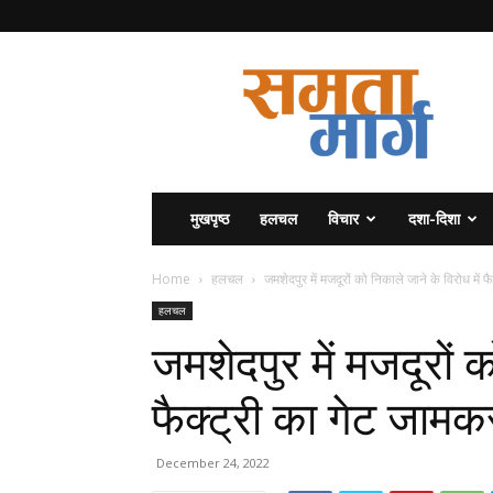
समता
मार्ग
मुखपृष्ठ
हलचल
विचार
दशा-दिशा
Home
हलचल
जमशेदपुर में मजदूरों को निकाले जाने के विरोध में फै
हलचल
जमशेदपुर में मजदूरों क
फैक्ट्री का गेट जामक
December 24, 2022