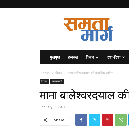
समता
मार्ग
मुखपृष्ठ
हलचल
विचार
दशा-दिशा
Home
विचार
मामा बालेश्वरदयाल की वैचारिक जमीन
विचार
समता मार्ग
मामा बालेश्वरदयाल क
January 14, 2023
Share