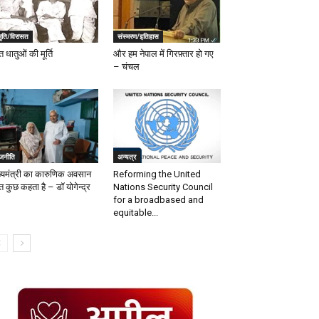
मृति/विरासत
संस्मरण/इतिहास
त धातुओं की मूर्ति
और हम नेपाल में गिरफ़्तार हो गए
– चंचल
ाजनीति
अन्यत्र
ख्यमंत्री का कारुणिक अवसान
Reforming the United
त कुछ कहता है – डॉ योगेन्द्र
Nations Security Council
for a broadbased and
equitable...