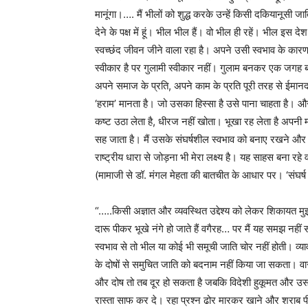
मानूंगा।…. मैं भीलों को शुद्ध करके उन्हें किसी दकियानूसी जात
देने के पक्ष में हूं। भील भील हैं। वो भील ही रहें। भील इ
स्वच्छंद जीवन जीने वाला रहा है। अपने उसी स्वभाव के कारण 
स्वीकार है पर गुलामी स्वीकार नहीं। गुलाम बनकर एक जगह 
अपने समाज के प्रति, अपने काम के प्रति पूरी तरह से ईमानद
‘हराम’ मानता है। जो उसका हिस्सा है उसे पाना चाहता है। 
कष्ट उठा लेता है, धीरज नहीं खोता। भूखा रह लेता है अपनी
सह जाता है। मैं उसके संघर्षशील स्वभाव को बनाए रखने औ
राष्ट्रीय धारा से जोड़ना भी मेरा लक्ष्य है। यह साहस बना र
(मामाजी से डॉ. मंगल मेहता की बातचीत के आधार पर। ‘संघर्ष 
“…..किसी अज्ञात और व्यवस्थित उद्देश्य को लेकर शिकायत मुझ
दारू पीकर भूखे नंगे हो जाते हैं वगैरह… पर मैं यह समझ नह
स्वभाव से तो भील या कोई भी समूची जाति चोर नहीं होती। व्
के दोषों से समुचित जाति को बदनाम नहीं किया जा सकता। वास
और दोष तो तब दूर हो सकता है जबकि विदेशी हुकूमत और उसके
रास्ता साफ कर दे। रहा प्रश्न ढोर मारकर खाने और शराब पीक