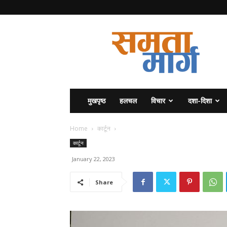
समता
मार्ग
मुखपृष्ठ
हलचल
विचार
दशा-दिशा
Home
कार्टून
कार्टून
January 22, 2023
Share