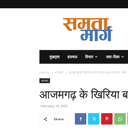
समता
मार्ग
मुखपृष्ठ
हलचल
विचार
दशा-दिशा
Home
हलचल
आजमगढ़ के खिरिया बाग में चार माह से धरना जारी
हलचल
आजमगढ़ के खिरिया बाग
February 14, 2023
Share