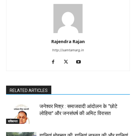
Rajendra Rajan
http://samtamarg.in
RELATED ARTICLES
जनेश्वर मिश्र : समाजवादी आंदोलन के “छोटे
लोहिया” और जनसंघर्ष की अमिट विरासत
शख्सियत
गालियां मोहब्बत की, गालियां नफरत की और गालियां