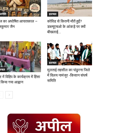
ाजनीति
हलचल
 का अघोषित आपातकाल –
कोविड से कितनी मौतें हुईं?
जकुमार जैन
डब्ल्यूएचओ के आंकड़े पर क्यों
बौखलाई...
हलचल
लचल
मुलताई तहसील का पांढुरना जिले
में विलय नामंजूर -किसान संघर्ष
र में विहिप के कार्यक्रम में हिंसा
समिति
 किया गया आह्वान