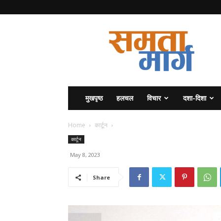
समता
मार्ग
मुखपृष्ठ
हलचल
विचार
दशा-दिशा
Home
कार्टून
कार्टून
May 8, 2023
Share