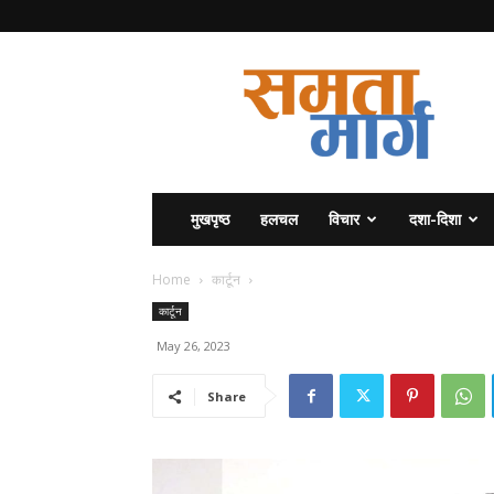
समता
मार्ग
मुखपृष्ठ
हलचल
विचार
दशा-दिशा
Home
कार्टून
कार्टून
May 26, 2023
Share