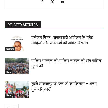
RELATED ARTICLES
जनेश्वर मिश्र : समाजवादी आंदोलन के “छोटे
लोहिया” और जनसंघर्ष की अमिट विरासत
शख्सियत
गालियां मोहब्बत की, गालियां नफरत की और गालियां
गुस्से की
विचार
डूबते लोकतंत्र को जेन जी का किनारा – अरुण
कुमार त्रिपाठी
विचार