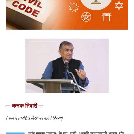
— कनक तिवारी —
(कल प्रकाशित लेख का बाकी हिस्सा)
सके बरक्स मुख्यतः के.एम. मुंशी, अलादि कृष्णास्वामी अय्यर और