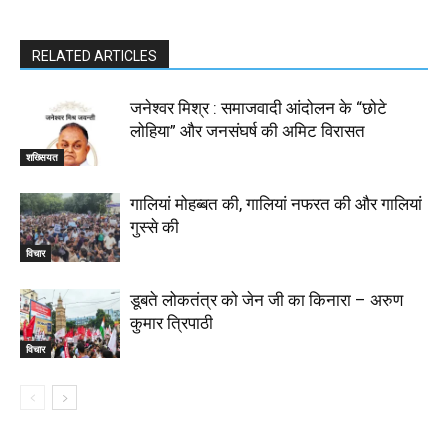
RELATED ARTICLES
जनेश्वर मिश्र : समाजवादी आंदोलन के “छोटे
लोहिया” और जनसंघर्ष की अमिट विरासत
शख्सियत
गालियां मोहब्बत की, गालियां नफरत की और गालियां
गुस्से की
विचार
डूबते लोकतंत्र को जेन जी का किनारा – अरुण
कुमार त्रिपाठी
विचार