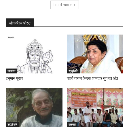
Load more
लोकप्रिय पोस्ट
मध्यांतर
श्रद्धांजलि
हनुमान पुराण
पार्श्व गायन के एक शानदार युग का अंत
श्रद्धांजलि
हलचल