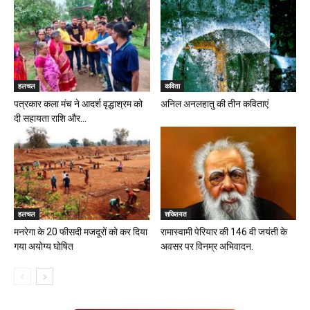
हलचल
कविता
पत्रकार कला मंच ने आदर्श वृद्धाश्रम को
अनिल अनलहातु की तीन कविताएं
दी सहायता राशि और...
हलचल
शख्सियत
मनरेगा के 20 फीसदी मजदूरों को कर दिया
रामास्वामी पेरियार की 146 वी जयंती के
गया अयोग्य घोषित
अवसर पर विनम्र अभिवादन.