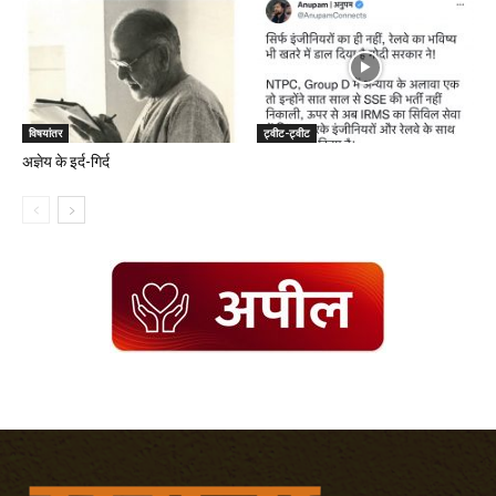
विषयांतर
ट्वीट-ट्वीट
अज्ञेय के इर्द-गिर्द