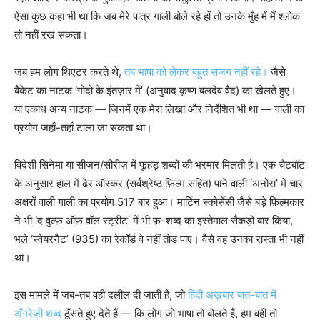
ऐसा कुछ कहा भी था कि जब मेरे पात्र गाली बोले रहे हों तो उनके मुँह में मैं श्लोक
तो नहीं रख सकता।
जब हम लोग थिएटर करते थे,
तब भाषा को लेकर बहुत सजग नहीं रहे।
जैसे
बैकेट का नाटक ‘गोदो के इंतज़ार में’ (अनुवाद कृष्ण बलदेव वैद) का खेलते हुए।
या एकाध अन्य नाटक — जिनमें एक मेरा लिखा और निर्देशित भी था — गाली का
प्रयोग जहाँ-तहाँ टाला जा सकता था।
विदेशी सिनेमा या सीज़न/सीरीज़ में फूहड़ शब्दों की भरमार मिलती है। एक चैटबॉट
के अनुसार हाल में ढेर ऑस्कर (सर्वश्रेष्ठ फ़िल्म सहित) पाने वाली ‘अनोरा’ में चार
अक्षरों वाली गाली का प्रयोग 517 बार हुआ। मार्टिन स्कोर्सेसी जैसे बड़े फ़िल्मकार
ने भी ‘द वुल्फ़ ऑफ़ वॉल स्ट्रीट’ में भी फ़-शब्द का इस्तेमाल सैकड़ों बार किया,
भले ‘स्वेयरनैट’ (935) का रेकॉर्ड वे नहीं तोड़ पाए। वैसे वह उनका रास्ता भी नहीं
था।
इस मामले में जब-तब वही दलील दी जाती है, जो
हिंदी अख़बार बात-बात में
अँगरेज़ी शब्द
ठूँसते हुए देते हैं — कि लोग जो भाषा तो बोलते हैं, हम वही तो