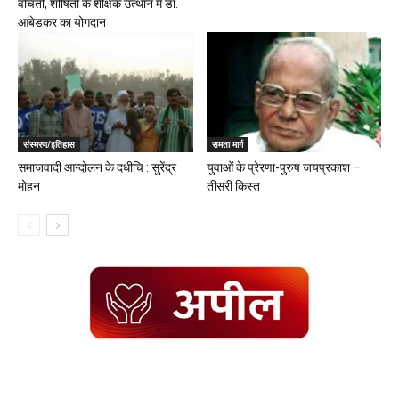
वंचितों, शोषितों के शैक्षिक उत्थान में डॉ.
आंबेडकर का योगदान
संस्मरण/इतिहास
समता मार्ग
समाजवादी आन्दोलन के दधीचि : सुरेंद्र
युवाओं के प्रेरणा-पुरुष जयप्रकाश –
मोहन
तीसरी किस्त