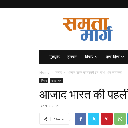
समता
मार्ग
मुखपृष्ठ
हलचल
विचार
दशा-दिशा
Home
विचार
आजाद भारत की पहली ईद, गांधी और कलकत्ता
विचार
समता मार्ग
आजाद भारत की पहली 
April 2, 2025
Share