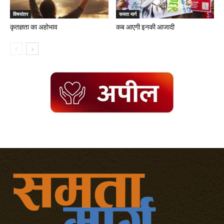
विषयांतर
समता मार्ग
कृतज्ञता का अहोभाव
कब आएगी इनकी आजादी