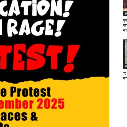
ह
पु
प्ल
सत्
वि
‘द
सा