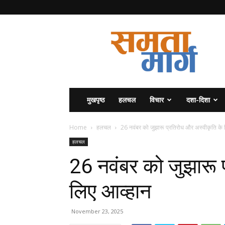
समता
मार्ग
मुखपृष्ठ
हलचल
विचार
दशा-दिशा
Home
हलचल
26 नवंबर को जुझारू प्रतिरोध और अस्वीकृति के 
हलचल
26 नवंबर को जुझारू 
लिए आव्हान
November 23, 2025