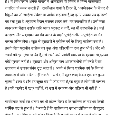
हैं। ये अवधारणाएं अनेक मामलों में आम्बेडकर के चिंतन से भिन्न मार्क्सवादी
नजरिए को व्यक्त करती हैं। रामविलास शर्मा ने लिखा है, “आम्बेडकर के विचार से
हिंदुओं का जो साहित्य पवित्र या धार्मक कहलाता है,वह प्रायःसबका सब ब्राह्मणों
का रचा हुआ है।ब्राह्मण विद्वान् उसका आदर करें, यह स्वाभाविक है।उसी तरह
अब्राह्मण विद्वान उसके प्रति आदर प्रकट न करें, यह भी स्वाभाविक है। यहाँ
ब्राह्मण और अब्राह्मण का भेद करने के बदले पुरोहित और अपुरोहित का भेद
करना उचित होगा। बहुत से ब्राह्मणों ने पुरोहित वर्ग के विरुद्ध साहित्य रचा है।
इसके सिवा प्राचीन साहित्य का कुछ अंश क्षत्रियों का रचा हुआ भी है।और जो
सबसे पवित्र ग्रंथ ऋग्वेद है,उसे रचने वाले सामंती व्यवस्था के ब्राह्मण थे,इसका
कोई प्रमाण नहीं है। ब्राह्मण और क्षत्रिय जब अवकाशभोगी वर्ग बनते हैं,तब
उत्पादन से उनका संबंध टूट जाता है। अपने से भिन्न श्रमिक वर्ग के बिना वे
अवकाश में जीवन बिता नहीं सकते। ऋग्वेद में शूद्र शब्द केवल एक बार पुरूष
सूक्त में आया है और वह सूक्त बाद में जोडा गया है,यह बहुत से लोगों की मान्यता
है।यदि ऋग्वेद में शूद्र नहीं हैं, तो उस में ब्राह्मण और क्षत्रिय भी नहीं हैं।”
रामविलास शर्मा इस धारणा का भी खंडन किया है कि साहित्य का उदभव किसी
धार्मिक पाठ से हुआ है। वे मानते हैं कि साहित्य का उदभव लौकिक या सेक्युलर
होता है। इस मिथ का भी खंडन किया है कि प्राचीनकाल में ब्राह्णणों की प्रधानता