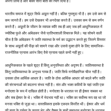
अपना लिया है और बाकी सारी बातों को त्याग दिया है।
भारतीय समाज में शूद्र सिर्फ अछूत नहीं है। बल्कि गुमशुदा भी है। हम उसे कम से
कम जानते हैं। हम उसे देखकर भी अनदेखा करते हैं। उसका कम से कम वर्णन
करते हैं। अछूतों के जीवन के व्यापक ब्यौरे तब ही आए जब हमें आधुनिककाल में
ज्योतिबा फुले और आंबेडकर जैसे प्रतिभाशाली विचारक मिले। यह सोचने वाली
चीज है कि आंबेडकर ने जाति व्यवस्था के मर्म का उद्धाटन करते हुए जितने विस्तार
के साथ अछूतों की पीड़ा को सामने रखा और उससे मुक्त होने के लिए सामाजिक-
राजनीतिक प्रयास आरंभ किए वैसे प्रयास पहले कभी नहीं हुए।
आधुनिककाल के पहले शूद्र हैं किंतु अनुपस्थित और अदृश्य हैं। जातिव्यवस्था है
किंतु जातिव्यवस्था के अनुभव गायब हैं। जाति सिर्फ मनोवैज्ञानिक चीज नहीं है।
उसका ठोस आर्थिक आधार है। जाति के ठोस आर्थिक आधार को बदले बगैर जाति
की संरचनाओं को बदलना संभव नहीं है। संत और भक्त कवियों के यहां जाति एक
मनोदशा के रूप में दाखिल होती है। मनोदशा के धरातल पर ही ईश्वर सबका था
और सब ईश्वर के थे। भक्ति में भेदभाव नहीं था। भक्ति का सर्वोच्च रूप वह था जो
मनसा भक्ति से जुड़ा था। वास्तविकता इसके एकदम विपरीत थी। ईश्वर और धर्म
की सत्ता के वर्चस्व के कारण भेद और वैषम्य के सभी समाधान मनोदशा के धरातल