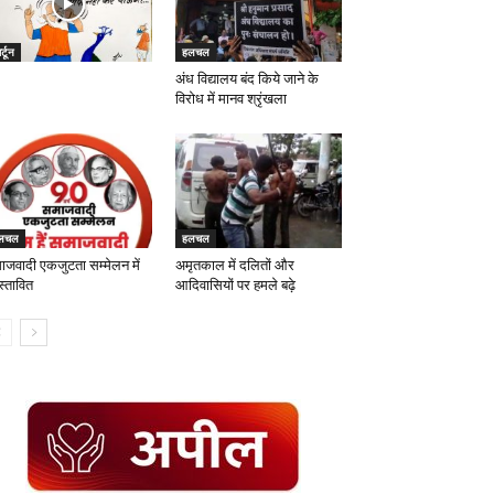
र्टून
हलचल
अंध विद्यालय बंद किये जाने के
विरोध में मानव श्रृंखला
लचल
हलचल
ाजवादी एकजुटता सम्मेलन में
अमृतकाल में दलितों और
स्तावित
आदिवासियों पर हमले बढ़े