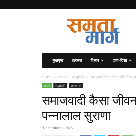
समता
मार्ग
मुखपृष्ठ
हलचल
विचार
दशा-दिशा
Home
समाज
श्रद्धांजलि
समाजवादी कैसा जीवन जीएं; सिखा क
समाज
श्रद्धांजलि
समता मार्ग
समाजवादी कैसा जीवन
पन्नालाल सुराणा
December 4, 2025