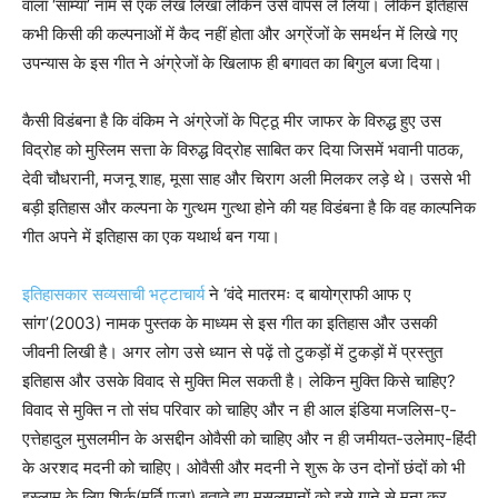
वाला ‘साम्या’ नाम से एक लेख लिखा लेकिन उसे वापस ले लिया। लेकिन इतिहास
कभी किसी की कल्पनाओं में कैद नहीं होता और अग्रेंजों के समर्थन में लिखे गए
उपन्यास के इस गीत ने अंग्रेजों के खिलाफ ही बगावत का बिगुल बजा दिया।
कैसी विडंबना है कि वंकिम ने अंग्रेजों के पिट्ठू मीर जाफर के विरुद्ध हुए उस
विद्रोह को मुस्लिम सत्ता के विरुद्ध विद्रोह साबित कर दिया जिसमें भवानी पाठक,
देवी चौधरानी, मजनू शाह, मूसा साह और चिराग अली मिलकर लड़े थे। उससे भी
बड़ी इतिहास और कल्पना के गुत्थम गुत्था होने की यह विडंबना है कि वह काल्पनिक
गीत अपने में इतिहास का एक यथार्थ बन गया।
इतिहासकार सव्यसाची भट्टाचार्य
ने ‘वंदे मातरमः द बायोग्राफी आफ ए
सांग’(2003) नामक पुस्तक के माध्यम से इस गीत का इतिहास और उसकी
जीवनी लिखी है। अगर लोग उसे ध्यान से पढ़ें तो टुकड़ों में टुकड़ों में प्रस्तुत
इतिहास और उसके विवाद से मुक्ति मिल सकती है। लेकिन मुक्ति किसे चाहिए?
विवाद से मुक्ति न तो संघ परिवार को चाहिए और न ही आल इंडिया मजलिस-ए-
एत्तेहादुल मुसलमीन के असद्दीन ओवैसी को चाहिए और न ही जमीयत-उलेमाए-हिंदी
के अरशद मदनी को चाहिए। ओवैसी और मदनी ने शुरू के उन दोनों छंदों को भी
इस्लाम के लिए शिर्क(मूर्ति पूजा) बताते हुए मुसलमानों को इसे गाने से मना कर