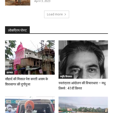
April 3, 2023
Load more
लोकप्रिय पोस्ट
हलचल
स्मृति/विरासत
सौहार्द की मिसाल पेश करती असम के
स्वतंत्रता आंदोलन की विचारधारा – मधु
शिवसागर की दुर्गापूजा
लिमये : 41वीं किस्त