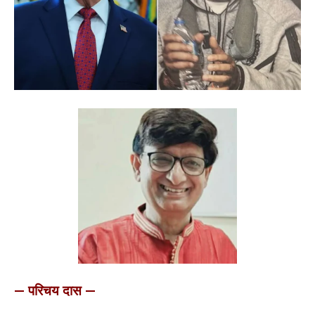
— परिचय दास —