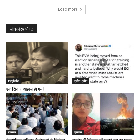
Load more
लोकप्रिय पोस्ट
श्रद्धांजलि
ट्वीट-ट्वीट
एक सितारा ओझल हो गया!
हलचल
हलचल